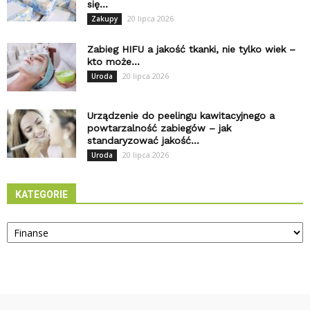
się...
20 lipca 2026
Zakupy
Zabieg HIFU a jakość tkanki, nie tylko wiek –
kto może...
20 lipca 2026
Uroda
Urządzenie do peelingu kawitacyjnego a
powtarzalność zabiegów – jak
standaryzować jakość...
20 lipca 2026
Uroda
KATEGORIE
Kategorie