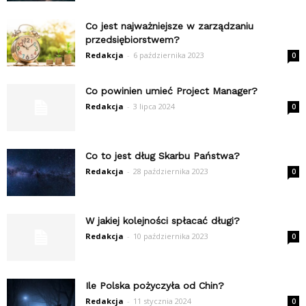
Co jest najważniejsze w zarządzaniu
przedsiębiorstwem?
Redakcja
-
6 października 2023
0
Co powinien umieć Project Manager?
Redakcja
-
3 lipca 2024
0
Co to jest dług Skarbu Państwa?
Redakcja
-
28 października 2023
0
W jakiej kolejności spłacać długi?
Redakcja
-
10 października 2023
0
Ile Polska pożyczyła od Chin?
Redakcja
-
11 stycznia 2024
0