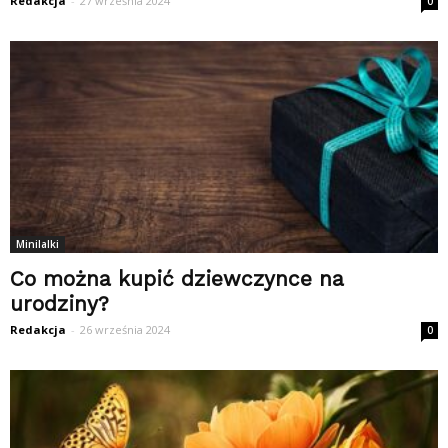
Redakcja
-
27 września 2024
0
Minilalki
Co można kupić dziewczynce na
urodziny?
Redakcja
-
26 września 2024
0