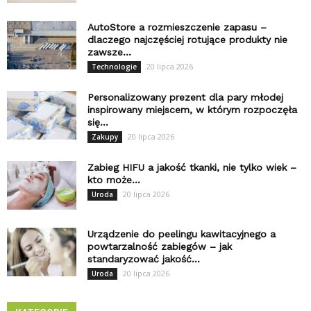
AutoStore a rozmieszczenie zapasu –
dlaczego najczęściej rotujące produkty nie
zawsze...
20 lipca 2026
Technologie
Personalizowany prezent dla pary młodej
inspirowany miejscem, w którym rozpoczęła
się...
20 lipca 2026
Zakupy
Zabieg HIFU a jakość tkanki, nie tylko wiek –
kto może...
20 lipca 2026
Uroda
Urządzenie do peelingu kawitacyjnego a
powtarzalność zabiegów – jak
standaryzować jakość...
20 lipca 2026
Uroda