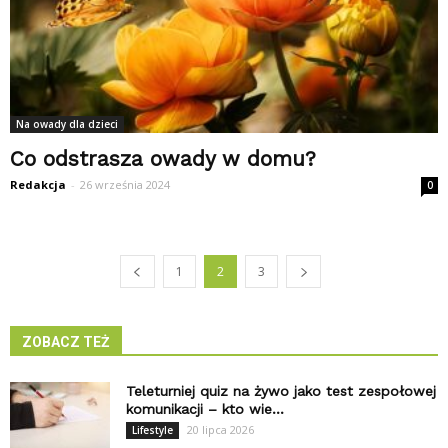
Na owady dla dzieci
Co odstrasza owady w domu?
Redakcja
-
26 września 2024
0
1
2
3
ZOBACZ TEŻ
Teleturniej quiz na żywo jako test zespołowej
komunikacji – kto wie...
20 lipca 2026
Lifestyle