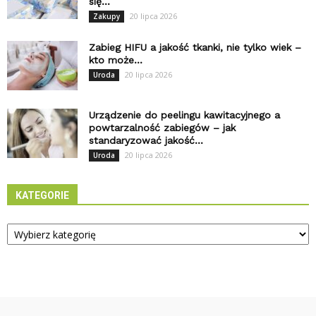
się...
20 lipca 2026
Zakupy
Zabieg HIFU a jakość tkanki, nie tylko wiek –
kto może...
20 lipca 2026
Uroda
Urządzenie do peelingu kawitacyjnego a
powtarzalność zabiegów – jak
standaryzować jakość...
20 lipca 2026
Uroda
KATEGORIE
Kategorie