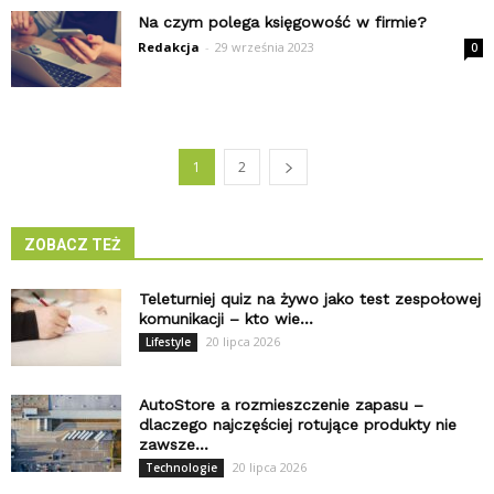
Na czym polega księgowość w firmie?
Redakcja
-
29 września 2023
0
1
2
ZOBACZ TEŻ
Teleturniej quiz na żywo jako test zespołowej
komunikacji – kto wie...
20 lipca 2026
Lifestyle
AutoStore a rozmieszczenie zapasu –
dlaczego najczęściej rotujące produkty nie
zawsze...
20 lipca 2026
Technologie