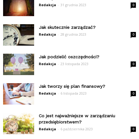
Redakcja
-
31 grudnia 2023
0
Jak skutecznie zarządzać?
Redakcja
-
28 grudnia 2023
0
Jak podzielić oszczędności?
Redakcja
-
23 listopada 2023
0
Jak tworzy się plan finansowy?
Redakcja
-
6 listopada 2023
0
Co jest najważniejsze w zarządzaniu
przedsiębiorstwem?
Redakcja
-
6 października 2023
0