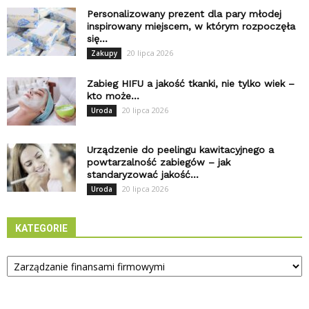
Personalizowany prezent dla pary młodej
inspirowany miejscem, w którym rozpoczęła
się...
20 lipca 2026
Zakupy
Zabieg HIFU a jakość tkanki, nie tylko wiek –
kto może...
20 lipca 2026
Uroda
Urządzenie do peelingu kawitacyjnego a
powtarzalność zabiegów – jak
standaryzować jakość...
20 lipca 2026
Uroda
KATEGORIE
Kategorie