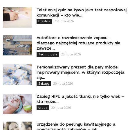
Teleturniej quiz na żywo jako test zespołowej
komunikacji – kto wie...
20 lipca 2026
Lifestyle
AutoStore a rozmieszczenie zapasu –
dlaczego najczęściej rotujące produkty nie
zawsze...
20 lipca 2026
Technologie
Personalizowany prezent dla pary młodej
inspirowany miejscem, w którym rozpoczęła
się...
20 lipca 2026
Zakupy
Zabieg HIFU a jakość tkanki, nie tylko wiek –
kto może...
20 lipca 2026
Uroda
Urządzenie do peelingu kawitacyjnego a
powtarzalność zabiegów – jak