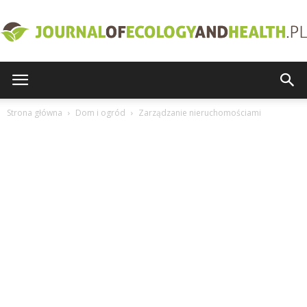
journalofecologyandhealth.pl
Strona główna
Dom i ogród
Zarządzanie nieruchomościami