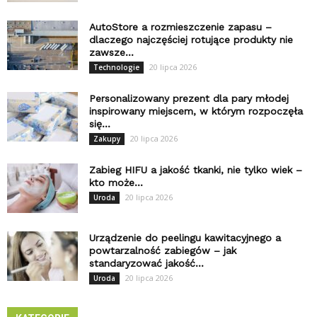
AutoStore a rozmieszczenie zapasu –
dlaczego najczęściej rotujące produkty nie
zawsze...
20 lipca 2026
Technologie
Personalizowany prezent dla pary młodej
inspirowany miejscem, w którym rozpoczęła
się...
20 lipca 2026
Zakupy
Zabieg HIFU a jakość tkanki, nie tylko wiek –
kto może...
20 lipca 2026
Uroda
Urządzenie do peelingu kawitacyjnego a
powtarzalność zabiegów – jak
standaryzować jakość...
20 lipca 2026
Uroda