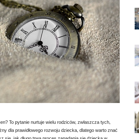
en? To pytanie nurtuje wielu rodziców, zwłaszcza tych,
ażny dla prawidłowego rozwoju dziecka, dlatego warto znać
z się, jak długo trwa proces zapadania się dziecka w