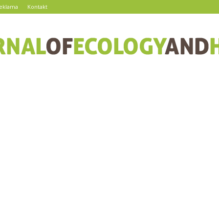
eklama
Kontakt
journalofecologyandhealth.pl