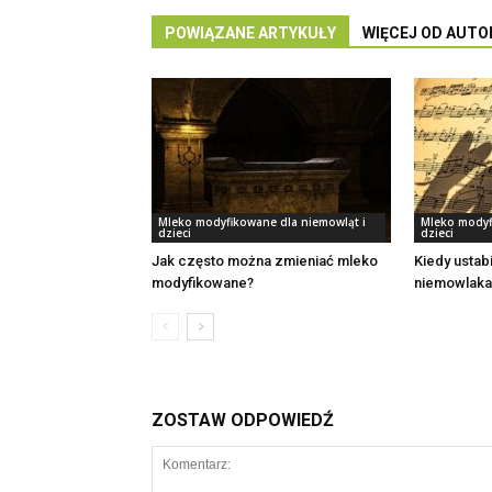
POWIĄZANE ARTYKUŁY
WIĘCEJ OD AUTO
Mleko modyfikowane dla niemowląt i
Mleko modyf
dzieci
dzieci
Jak często można zmieniać mleko
Kiedy ustabi
modyfikowane?
niemowlaka
ZOSTAW ODPOWIEDŹ