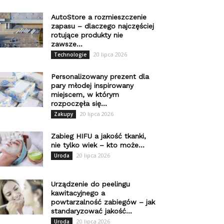
AutoStore a rozmieszczenie
zapasu – dlaczego najczęściej
rotujące produkty nie
zawsze...
20 lipca 2026
Technologie
Personalizowany prezent dla
pary młodej inspirowany
miejscem, w którym
rozpoczęła się...
20 lipca 2026
Zakupy
Zabieg HIFU a jakość tkanki,
nie tylko wiek – kto może...
20 lipca 2026
Uroda
Urządzenie do peelingu
kawitacyjnego a
powtarzalność zabiegów – jak
standaryzować jakość...
20 lipca 2026
Uroda