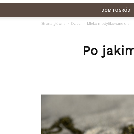
DOM I OGRÓD
Strona główna
Dzieci
Mleko modyfikowane dla nie
Po jaki