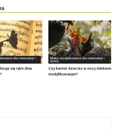
RA
ikowane dla niemowląt i
Mleko modyfikowane dla niemowląt i
dzieci
lizuje się rytm dnia
Czy karmić dziecko w nocy mlekiem
?
modyfikowanym?