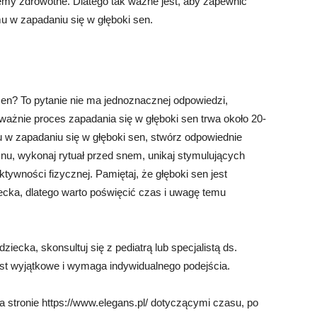
emy zdrowotne. Dlatego tak ważne jest, aby zapewnić
u w zapadaniu się w głęboki sen.
sen? To pytanie nie ma jednoznacznej odpowiedzi,
ważnie proces zapadania się w głęboki sen trwa około 20-
 w zapadaniu się w głęboki sen, stwórz odpowiednie
nu, wykonaj rytuał przed snem, unikaj stymulujących
ktywności fizycznej. Pamiętaj, że głęboki sen jest
ecka, dlatego warto poświęcić czas i uwagę temu
iecka, skonsultuj się z pediatrą lub specjalistą ds.
est wyjątkowe i wymaga indywidualnego podejścia.
 stronie https://www.elegans.pl/ dotyczącymi czasu, po