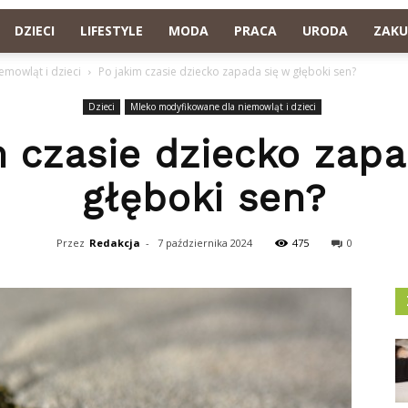
DZIECI
LIFESTYLE
MODA
PRACA
URODA
ZAKU
mowląt i dzieci
Po jakim czasie dziecko zapada się w głęboki sen?
Dzieci
Mleko modyfikowane dla niemowląt i dzieci
m czasie dziecko zapa
głęboki sen?
Przez
Redakcja
-
7 października 2024
475
0