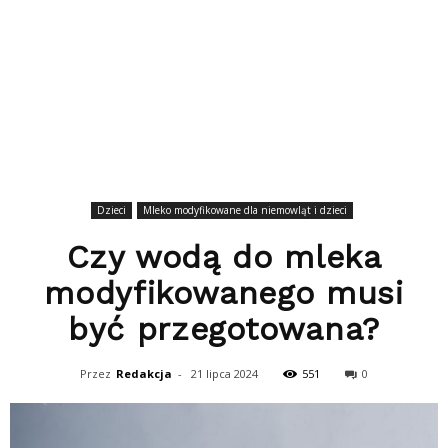
Dzieci
Mleko modyfikowane dla niemowląt i dzieci
Czy wodą do mleka
modyfikowanego musi
być przegotowana?
Przez
Redakcja
-
21 lipca 2024
551
0