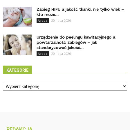
Zabieg HIFU a jakość tkanki, nie tylko wiek –
kto może...
20 lipca 2026
Uroda
Urządzenie do peelingu kawitacyjnego a
powtarzalność zabiegów – jak
standaryzować jakość...
20 lipca 2026
Uroda
KATEGORIE
Kategorie
REDAKCJA