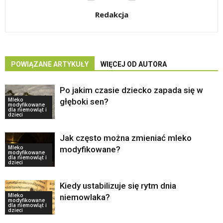
Redakcja
POWIĄZANE ARTYKUŁY
WIĘCEJ OD AUTORA
Po jakim czasie dziecko zapada się w
Mleko
głęboki sen?
modyfikowane
dla niemowląt i
dzieci
Jak często można zmieniać mleko
Mleko
modyfikowane?
modyfikowane
dla niemowląt i
dzieci
Kiedy ustabilizuje się rytm dnia
Mleko
niemowlaka?
modyfikowane
dla niemowląt i
dzieci