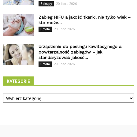
20 lipca 2026
Zakupy
Zabieg HIFU a jakość tkanki, nie tylko wiek –
kto może...
20 lipca 2026
Uroda
Urządzenie do peelingu kawitacyjnego a
powtarzalność zabiegów – jak
standaryzować jakość...
20 lipca 2026
Uroda
KATEGORIE
Kategorie