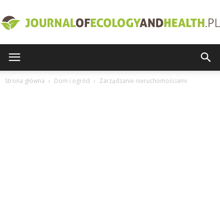
journalofecologyandhealth.pl
Strona główna
Dom i ogród
Zarządzanie nieruchomościami