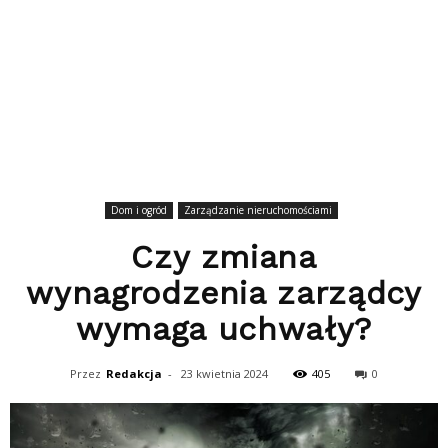
Dom i ogród
Zarządzanie nieruchomościami
Czy zmiana
wynagrodzenia zarządcy
wymaga uchwały?
Przez
Redakcja
-
23 kwietnia 2024
405
0