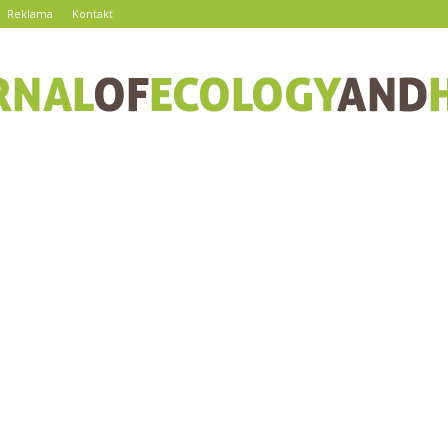
Reklama
Kontakt
journalofecologyandhealth.pl