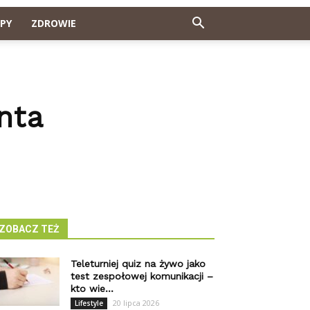
PY
ZDROWIE
nta
ZOBACZ TEŻ
Teleturniej quiz na żywo jako
test zespołowej komunikacji –
kto wie...
20 lipca 2026
Lifestyle