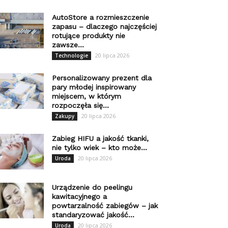
AutoStore a rozmieszczenie
zapasu – dlaczego najczęściej
rotujące produkty nie
zawsze...
20 lipca 2026
Technologie
Personalizowany prezent dla
pary młodej inspirowany
miejscem, w którym
rozpoczęła się...
20 lipca 2026
Zakupy
Zabieg HIFU a jakość tkanki,
nie tylko wiek – kto może...
20 lipca 2026
Uroda
Urządzenie do peelingu
kawitacyjnego a
powtarzalność zabiegów – jak
standaryzować jakość...
20 lipca 2026
Uroda