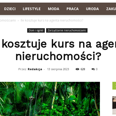
DZIECI
LIFESTYLE
MODA
PRACA
URODA
ZAKU
homościami
Ile kosztuje kurs na agenta nieruchomości?
Dom i ogród
Zarządzanie nieruchomościami
e kosztuje kurs na age
nieruchomości?
Przez
Redakcja
-
13 sierpnia 2023
628
0